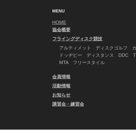
ジ
送
MENU
り
HOME
協会概要
フライングディスク競技
アルティメット ディスクゴルフ 
ドッヂビー ディスタンス DDC 
MTA フリースタイル
会員情報
活動情報
お知らせ
講習会・練習会