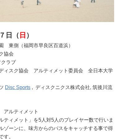
７日（
日
）
園 東側（福岡市早良区百道浜）
ク協会
ツクラブ
ディスク協会 アルティメット委員会 全日本大学
ツ
Disc Sports
, ディスクニクス株式会社, 筑後川流
 アルティメット
ルティメット」を5人対5人のプレイヤー数で行いま
ルゾーンに、味方からのパスをキャッチ
する事で得
です。