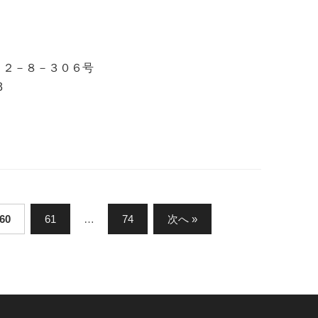
目１２－８－３０６号
3
60
61
…
74
次へ »