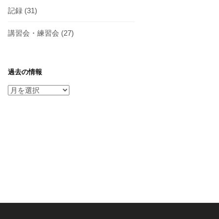
記録
(31)
講習会・練習会
(27)
過去の情報
過
去
の
情
報