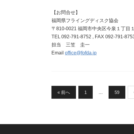
【お問合せ】
福岡県フライングディスク協会
〒810-0021 福岡市中央区今泉１丁
TEL 092-791-8752 , FAX 092-791-875
担当 三笠 圭一
Email
office@fofda.jp
投
« 前へ
1
…
59
稿
の
ペ
ー