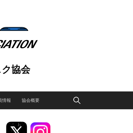
スク協会
検
員情報
協会概要
索: