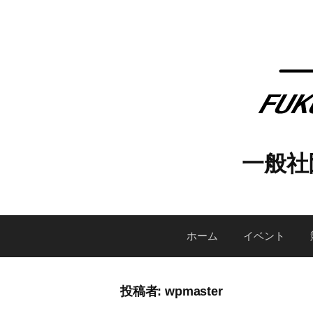
コ
ン
テ
ン
ツ
へ
ス
キ
一般社
ッ
プ
ホーム
イベント
投稿者:
wpmaster