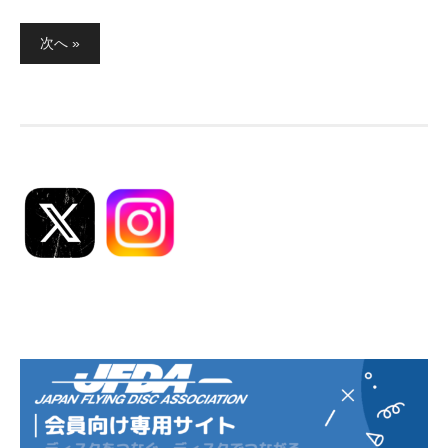
投
次へ »
稿
の
ペ
ー
ジ
送
り