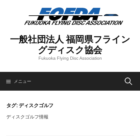
コ
ン
テ
ン
ツ
一般社団法人 福岡県フライン
へ
グディスク協会
ス
キ
Fukuoka Flying Disc Association
ッ
プ
検
メニュー
索:
タグ:
ディスクゴルフ
ディスクゴルフ情報