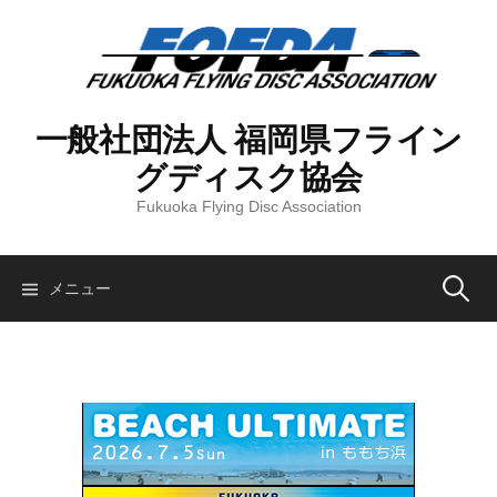
コ
ン
テ
ン
ツ
一般社団法人 福岡県フライン
へ
グディスク協会
ス
キ
Fukuoka Flying Disc Association
ッ
プ
検
メニュー
索: