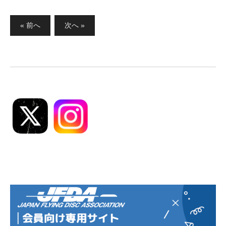
投
« 前へ
次へ »
稿
の
ペ
ー
ジ
送
り