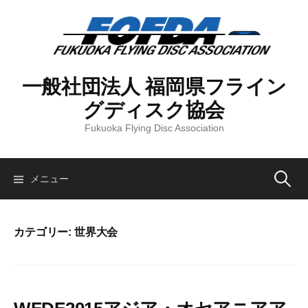
コ
ン
テ
ン
ツ
一般社団法人 福岡県フライン
へ
グディスク協会
ス
キ
Fukuoka Flying Disc Association
ッ
プ
検
メニュー
索:
カテゴリー:
世界大会