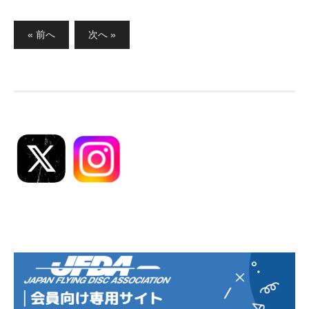
投
« 前へ
次へ »
稿
の
ペ
ー
ジ
送
り