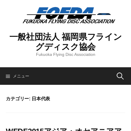
コ
ン
テ
ン
ツ
一般社団法人 福岡県フライン
へ
グディスク協会
ス
キ
Fukuoka Flying Disc Association
ッ
プ
検
メニュー
索:
カテゴリー:
日本代表