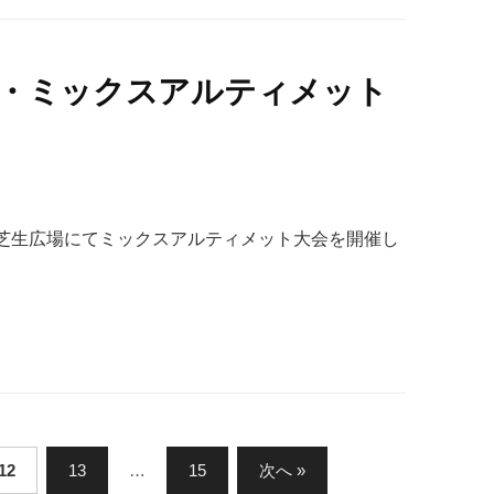
ン・ミックスアルティメット
園 大芝生広場にてミックスアルティメット大会を開催し
12
13
…
15
次へ »