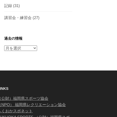
記録
(31)
講習会・練習会
(27)
過去の情報
過
去
の
情
報
INKS
（公財）福岡県スポーツ協会
（NPO） 福岡県レクリエーション協会
ふくおかスポネット