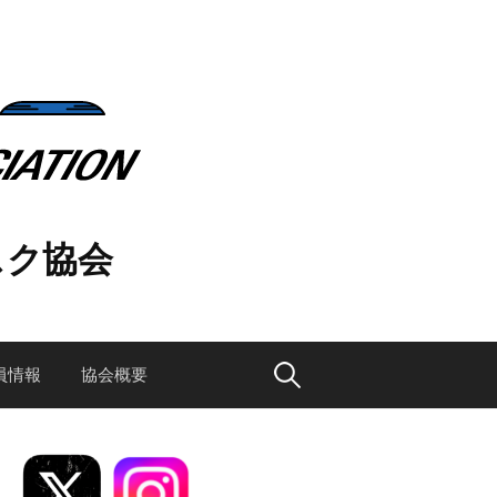
スク協会
検
員情報
協会概要
索: