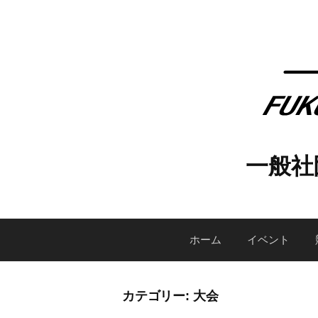
コ
ン
テ
ン
ツ
へ
ス
キ
一般社
ッ
プ
ホーム
イベント
カテゴリー:
大会