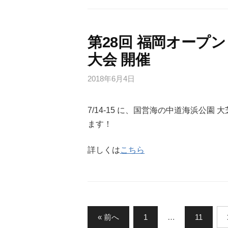
第28回 福岡オープ
大会 開催
2018年6月4日
7/14-15 に、国営海の中道海浜公
ます！
詳しくは
こちら
投
« 前へ
1
…
11