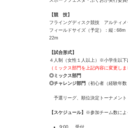
スポーツフェスタ・ふくおか実行委員
【競 技】
フライングディスク競技 アルティメ
フィールドサイズ（予定）：縦 : 68m （
22m
【試合形式】
４人制（女性１人以上）※小学生以下
（ミックス部門を上記内容に変更しま
◎ミックス部門
◎チャレンジ部門
（初心者（経験年
予選リーグ、順位決定トーナメント：
【スケジュール】
※参加チーム数によ
9:00 受付