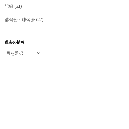
記録
(31)
講習会・練習会
(27)
過去の情報
過
去
の
情
報