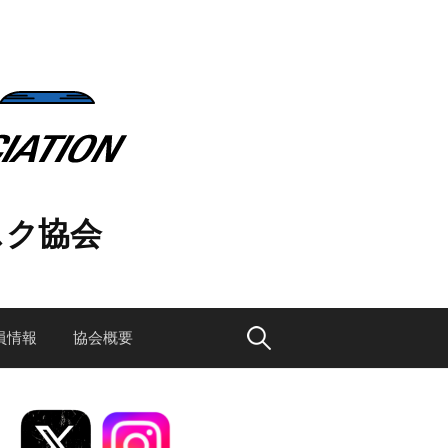
スク協会
検
員情報
協会概要
索: