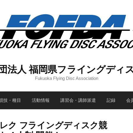
団法人 福岡県フライングディ
Fukuoka Flying Disc Association
競技・種目
活動情報
講習会・講師派遣
記録
会
ポ・レク フライングディスク競