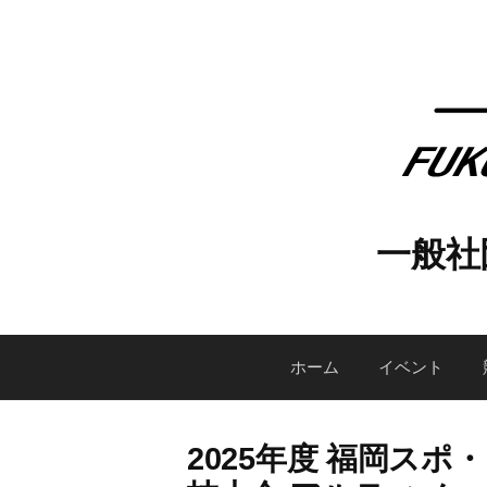
コ
ン
テ
ン
ツ
へ
ス
キ
一般社
ッ
プ
ホーム
イベント
2025年度 福岡ス