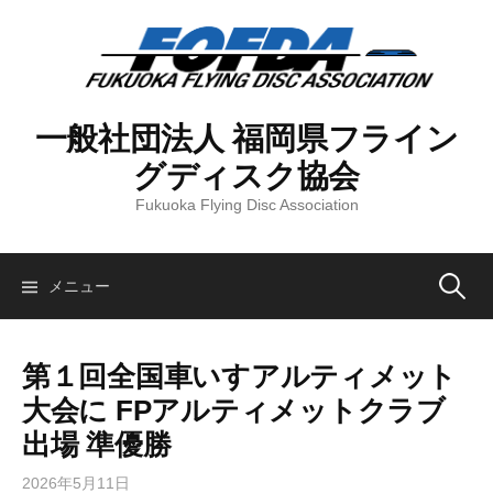
コ
ン
テ
ン
ツ
一般社団法人 福岡県フライン
へ
グディスク協会
ス
キ
Fukuoka Flying Disc Association
ッ
プ
検
メニュー
索:
第１回全国車いすアルティメット
大会に FPアルティメットクラブ
出場 準優勝
2026年5月11日