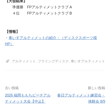
【大会結果】
準優勝 FPアルティメットクラブ A
４位 FPアルティメットクラブ B
【情報】
・
車いすアルティメットの紹介：（ディスクスポーツ様
HP）
アルティメット
,
フライングディスク
,
車いすアルティメット
投
古い投稿
新しい投稿
2026 福岡ももちビーチアル
春日アルティメット練習会・
稿
ティメット大会【中止】
体験会 8/9
ナ