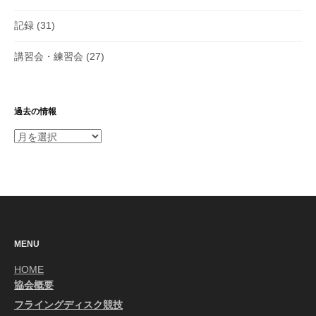
記録
(31)
講習会・練習会
(27)
過去の情報
過
去
の
情
報
MENU
HOME
協会概要
フライングディスク競技