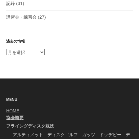
記録
(31)
講習会・練習会
(27)
過去の情報
過
去
の
情
報
MENU
HOME
協会概要
フライングディスク競技
アルティメット ディスクゴルフ ガッツ ドッヂビー デ