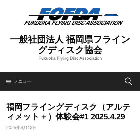
コ
ン
テ
ン
ツ
一般社団法人 福岡県フライン
へ
グディスク協会
ス
キ
Fukuoka Flying Disc Association
ッ
プ
検
メニュー
索:
福岡フライングディスク（アルテ
ィメット＋）体験会#1 2025.4.29
2025年4月13日