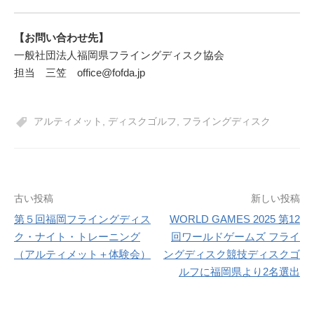
【お問い合わせ先】
一般社団法人福岡県フライングディスク協会
担当 三笠 office@fofda.jp
アルティメット
,
ディスクゴルフ
,
フライングディスク
投
古い投稿
新しい投稿
第５回福岡フライングディス
WORLD GAMES 2025 第12
稿
ク・ナイト・トレーニング
回ワールドゲームズ フライ
ナ
（アルティメット＋体験会）
ングディスク競技ディスクゴ
ルフに福岡県より2名選出
ビ
ゲ